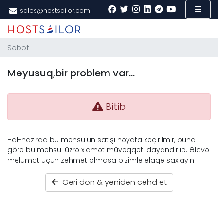
sales@hostsailor.com
Səbət
Məyusuq,bir problem var...
Bitib
Hal-hazırda bu məhsulun satışı həyata keçirilmir, buna
görə bu məhsul üzrə xidmət müvəqqəti dayandırlıb. Əlavə
məlumat üçün zəhmət olmasa bizimlə əlaqə saxlayın.
Geri dön & yenidən cəhd et